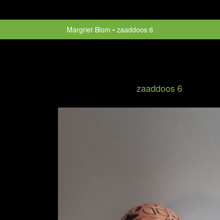
Margriet Blom
zaaddoos 6
zaaddoos 6